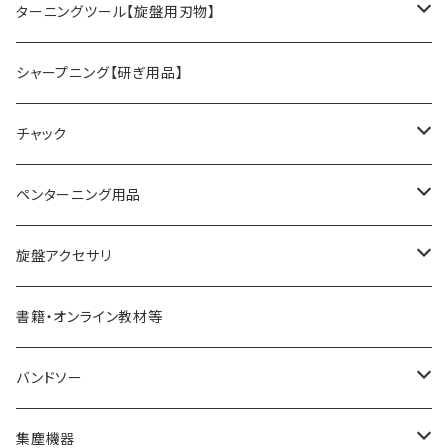
旋盤オプションパーツ
ターニングツール【旋盤用刃物】
HSSツール
シャープニング【研ぎ用品】
ACUTUS
替刃式ツール
チャック
NaCT
リングツール
4爪スクロールチャック
ペンターニング用品
STARTER
コアリングツール
真空チャッキング用品
ペン金具キット
旋盤アクセサリ
ディープボウルガウジ
ホローイングツール
ペンメイキングツール
センター類
書籍・オンライン教材等
シャロ―スピンドルガウジ
ハンドル
フェイスプレート
バンドソー
スキューチゼル・ビーダン
ドリル・コレットチャック
バンドソーブレード（帯鋸刃）
集塵機器