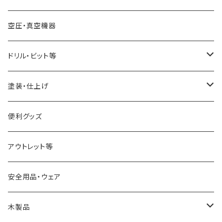
スクレーパー
幅6mm
ワークライト（照明
バンドソー本体
集塵機本体
空圧・真空機器
パーティングツール
幅13mm
球体治具
集塵機オプションパーツ
ドリル・ビット等
ラフィングガウジ
幅25mm
フォスナービット
塗装・仕上げ
JWBS15-3用
ストレートドリル
サンディング用品
便利グッズ
アウトレット等
安全用品・ウェア
木製品