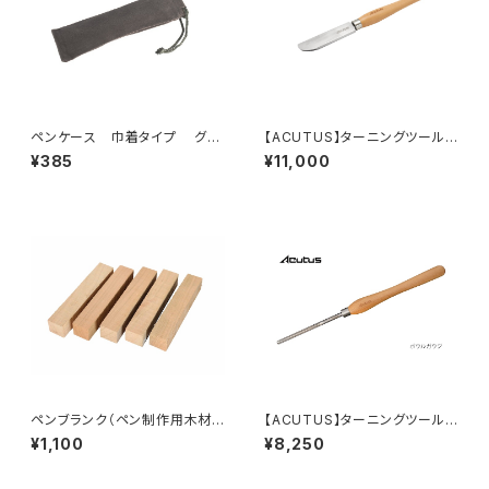
ペンケース 巾着タイプ グレ
【ACUTUS】ターニングツール
ー // ブラック
『・38mm ハーフラウンドスクレ
¥385
¥11,000
ーパー』ハイス鋼 旋盤用刃物
ペンブランク（ペン制作用木材）
【ACUTUS】ターニングツール
＊サクラ
『12mm ボウルガウジ』ハイス鋼
¥1,100
¥8,250
旋盤用刃物 ディープボウルガウ
ジ