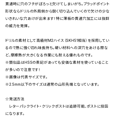
貫通時に穴のフチがぼろっと欠けてしまいがち。ブラッドポイント
形状ならドリルの外周側から鋭く切り込んでいくので欠けの少な
いきれいな穴あけが出来ます！特に薄板の貫通穴加工には抜群
の威力を発揮。
ドリルの素材として高級材M2ハイス（SKH51相当）を採用してい
るので熱に強く切れ味長持ち。硬い材料への深穴をあける際な
ど、摩擦熱が大きくなる作業にも耐える優れものです。
※類似品はHSSの表記があっても安価な素材を使っていること
が多いので注意です！
※画像は代表サイズです。
※2.5mm以下のサイズは通常の山形先端となっています。
☆発送方法
レターパックライト・クリックポストは追跡可能、ポストに投函
になります。