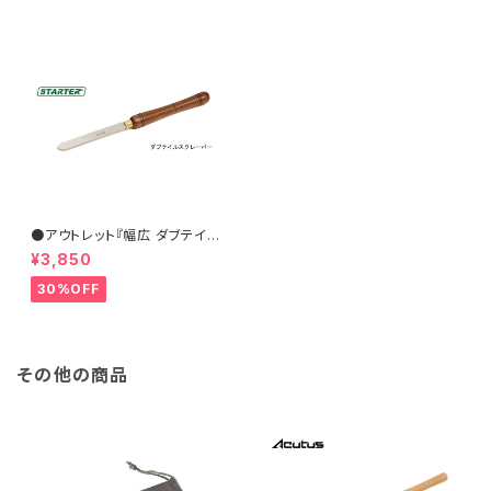
●アウトレット『幅広 ダブテイル
スクレーパー 31×6.5mm』【ST
¥3,850
ARTER】ターニングツール ハイ
ス鋼 旋盤用刃物 ウッドターニン
30%OFF
グ 訳あり
その他の商品