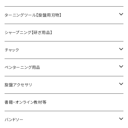
旋盤オプションパーツ
ターニングツール【旋盤用刃物】
HSSツール
シャープニング【研ぎ用品】
ACUTUS
替刃式ツール
チャック
NaCT
リングツール
4爪スクロールチャック
ペンターニング用品
STARTER
コアリングツール
真空チャッキング用品
ペン金具キット
旋盤アクセサリ
ディープボウルガウジ
ホローイングツール
ペンメイキングツール
センター類
書籍・オンライン教材等
シャロ―スピンドルガウジ
ハンドル
フェイスプレート
バンドソー