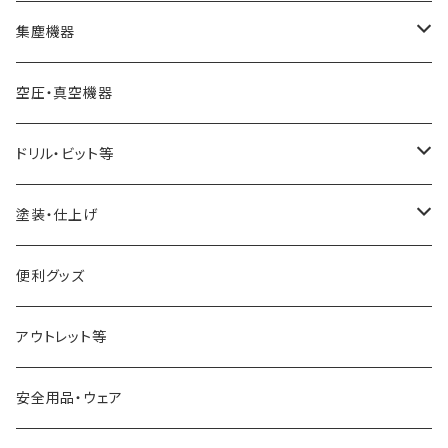
スキューチゼル・ビーダン
ドリル・コレットチャック
バンドソーブレード（帯鋸刃）
集塵機器
スクレーパー
幅6mm
ワークライト（照明
バンドソー本体
集塵機本体
空圧・真空機器
パーティングツール
幅13mm
球体治具
集塵機オプションパーツ
ドリル・ビット等
ラフィングガウジ
幅25mm
フォスナービット
塗装・仕上げ
JWBS15-3用
ストレートドリル
サンディング用品
便利グッズ
アウトレット等
安全用品・ウェア