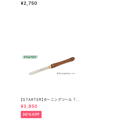
10
ク（ペン制作用木材）C-19～C-27
¥2,750
【STARTER】ターニングツール 『ダ
ブテイルスクレーパー 25×6.5mm
¥3,850
』ハイス鋼 旋盤用刃物
30%OFF