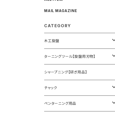
MAIL MAGAZINE
CATEGORY
木工旋盤
旋盤オプションパーツ
ターニングツール【旋盤用刃物】
HSSツール
シャープニング【研ぎ用品】
ACUTUS
替刃式ツール
チャック
NaCT
リングツール
4爪スクロールチャック
ペンターニング用品