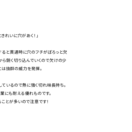
ときれいに穴があく！」
すると貫通時に穴のフチがぼろっと欠
から鋭く切り込んでいくので欠けの少
には抜群の威力を発揮。
用しているので熱に強く切れ味長持ち。
業にも耐える優れものです。
ることが多いので注意です！