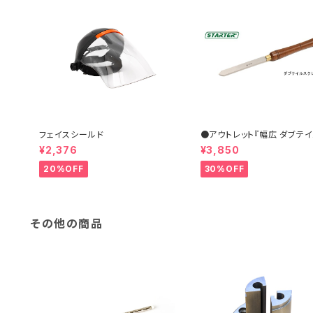
フェイスシールド
●アウトレット『幅広 ダブテ
クレーパー 31×6.5mm』【S
¥2,376
¥3,850
ER】ターニングツール ハイス
盤用刃物 ウッドターニング 
20%OFF
30%OFF
その他の商品