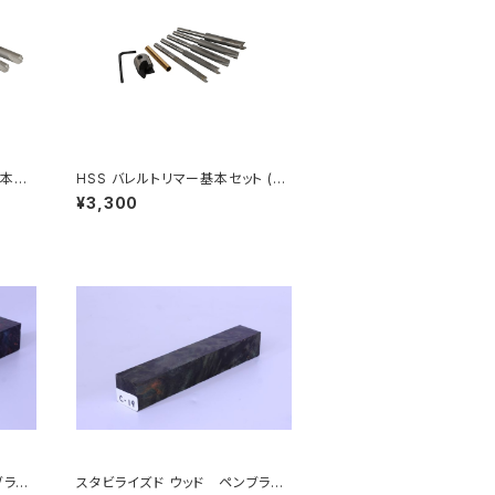
基本セ
HSS バレルトリマー基本セット (刃
ットシ
径18.5mm＋パイロットシャフト各
¥3,300
種)
ブラン
スタビライズド ウッド ペンブラン