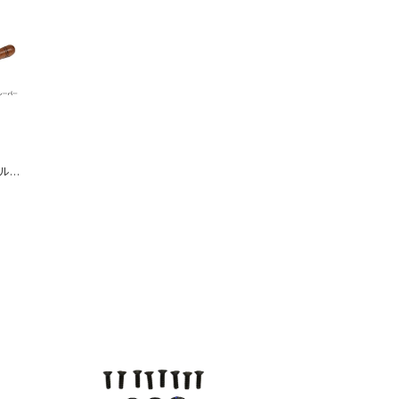
イルス
TART
鋼 旋
訳あり