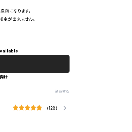
投函になります。
指定が出来ません。
vailable
向け
通報する
(128)