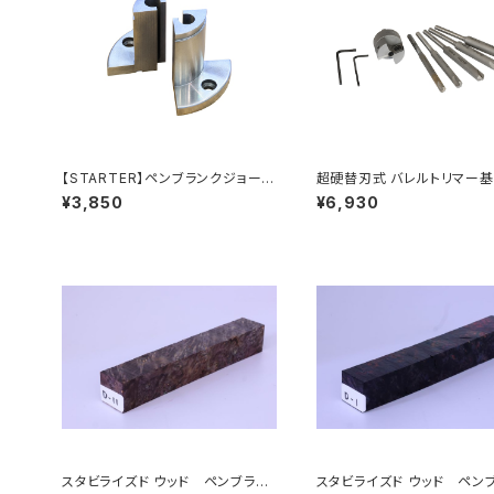
【STARTER】ペンブランクジョー 1
超硬替刃式 バレルトリマー
00mmチャックV2用
ット (刃径18.5mm＋パイロ
¥3,850
¥6,930
ャフト各種)
スタビライズド ウッド ペンブラン
スタビライズド ウッド ペン