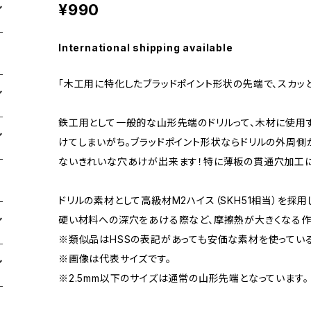
¥990
International shipping available
「木工用に特化したブラッドポイント形状の先端で、スカッ
鉄工用として一般的な山形先端のドリルって、木材に使用
けてしまいがち。ブラッドポイント形状ならドリルの外周側
ないきれいな穴あけが出来ます！特に薄板の貫通穴加工
ドリルの素材として高級材M2ハイス（SKH51相当）を採
硬い材料への深穴をあける際など、摩擦熱が大きくなる作
※類似品はHSSの表記があっても安価な素材を使ってい
※画像は代表サイズです。
※2.5mm以下のサイズは通常の山形先端となっています。