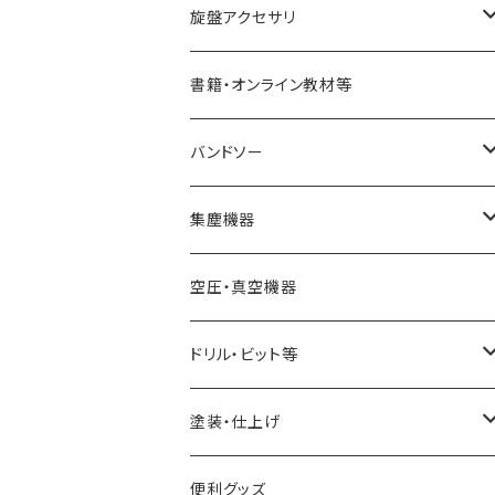
STARTER
コアリングツール
真空チャッキング用品
ペン金具キット
旋盤アクセサリ
ディープボウルガウジ
ホローイングツール
ペンメイキングツール
センター類
書籍・オンライン教材等
シャロ―スピンドルガウジ
ハンドル
フェイスプレート
バンドソー
スキューチゼル・ビーダン
ドリル・コレットチャック
バンドソーブレード（帯鋸刃）
集塵機器
スクレーパー
幅6mm
ワークライト（照明
バンドソー本体
集塵機本体
空圧・真空機器
パーティングツール
幅13mm
球体治具
集塵機オプションパーツ
ドリル・ビット等
ラフィングガウジ
幅25mm
フォスナービット
塗装・仕上げ
JWBS15-3用
ストレートドリル
サンディング用品
便利グッズ