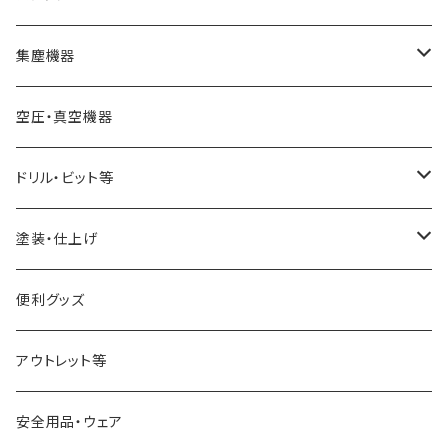
スキューチゼル・ビーダン
ドリル・コレットチャック
バンドソーブレード（帯鋸刃）
集塵機器
スクレーパー
幅6mm
ワークライト（照明
バンドソー本体
集塵機本体
空圧・真空機器
パーティングツール
幅13mm
球体治具
集塵機オプションパーツ
ドリル・ビット等
ラフィングガウジ
幅25mm
フォスナービット
塗装・仕上げ
JWBS15-3用
ストレートドリル
サンディング用品
便利グッズ
アウトレット等
安全用品・ウェア