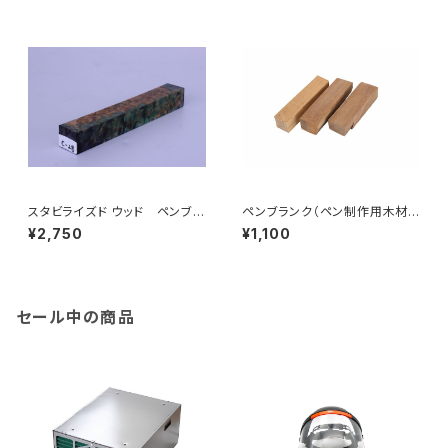
スタビライズド ウッド ペンブラ
ペンブランク（ペン制作用木材）
ンク（ペン制作用木材）C-28～
＊チーク
¥2,750
¥1,100
C-36
セール中の商品