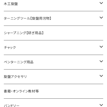
木工旋盤
旋盤オプションパーツ
ターニングツール【旋盤用刃物】
HSSツール
シャープニング【研ぎ用品】
ACUTUS
替刃式ツール
チャック
NaCT
リングツール
4爪スクロールチャック
ペンターニング用品
STARTER
コアリングツール
真空チャッキング用品
ペン金具キット
旋盤アクセサリ
ディープボウルガウジ
ホローイングツール
ペンメイキングツール
センター類
書籍・オンライン教材等
シャロ―スピンドルガウジ
ハンドル
フェイスプレート
バンドソー