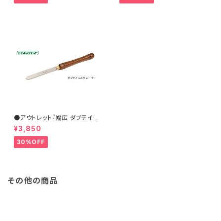
●アウトレット『幅広 ダブテイル
スクレーパー 31×6.5mm』【ST
¥3,850
ARTER】ターニングツール ハイ
ス鋼 旋盤用刃物 ウッドターニン
30%OFF
グ 訳あり
その他の商品