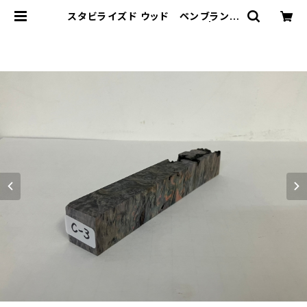
スタビライズド ウッド ペンブランク
（ペン制作用木材）C-3、C-9 | Nak
ajima tools