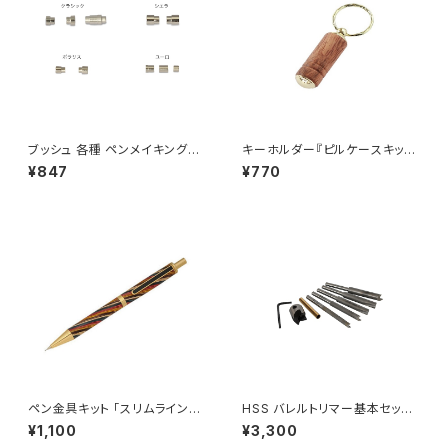
ブッシュ 各種 ペンメイキング用
キーホルダー『ピルケースキッ
【シエラ用 ・ポラリス用 ・クラシ
ト』ネジ蓋式小物入れ
¥847
¥770
ック用 ・ユーロ用・ピルケース
用・スリムライン用】
ペン金具キット 「スリムラインプ
HSS バレルトリマー基本セット
ロ」 0.7mmシャープペンシル
(刃径18.5mm＋パイロットシャ
¥1,100
¥3,300
フト各種)