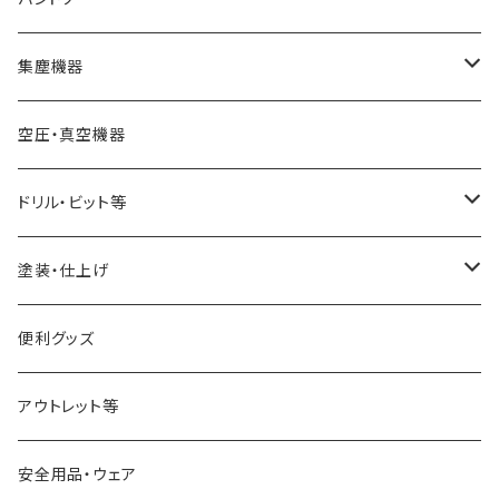
スキューチゼル・ビーダン
ドリル・コレットチャック
バンドソーブレード（帯鋸刃）
集塵機器
スクレーパー
幅6mm
ワークライト（照明
バンドソー本体
集塵機本体
空圧・真空機器
パーティングツール
幅13mm
球体治具
集塵機オプションパーツ
ドリル・ビット等
ラフィングガウジ
幅25mm
フォスナービット
塗装・仕上げ
JWBS15-3用
ストレートドリル
サンディング用品
便利グッズ
アウトレット等
安全用品・ウェア