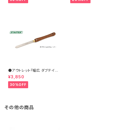
●アウトレット『幅広 ダブテイル
スクレーパー 31×6.5mm』【ST
¥3,850
ARTER】ターニングツール ハイ
ス鋼 旋盤用刃物 ウッドターニン
30%OFF
グ 訳あり
その他の商品