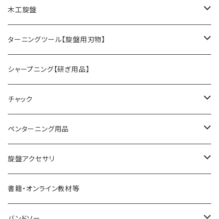
木工旋盤
旋盤オプションパーツ
ターニングツール【旋盤用刃物】
HSSツール
シャープニング【研ぎ用品】
ACUTUS
替刃式ツール
チャック
NaCT
リングツール
4爪スクロールチャック
ペンターニング用品
STARTER
コアリングツール
真空チャッキング用品
ペン金具キット
旋盤アクセサリ
ディープボウルガウジ
ホローイングツール
ペンメイキングツール
センター類
書籍・オンライン教材等
シャロ―スピンドルガウジ
ハンドル
フェイスプレート
バンドソー