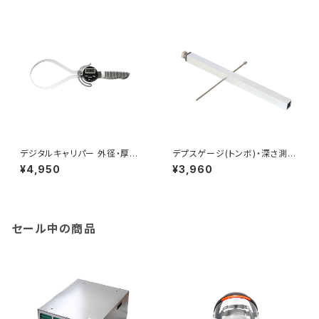
デジタルキャリパー 外径・厚み
デプスゲージ(トンボ)・深さ測定
測定用
器
¥4,950
¥3,960
セール中の商品