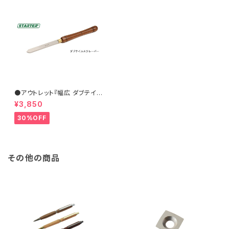
●アウトレット『幅広 ダブテイル
スクレーパー 31×6.5mm』【ST
¥3,850
ARTER】ターニングツール ハイ
ス鋼 旋盤用刃物 ウッドターニン
30%OFF
グ 訳あり
その他の商品