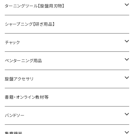
旋盤オプションパーツ
ターニングツール【旋盤用刃物】
HSSツール
シャープニング【研ぎ用品】
ACUTUS
替刃式ツール
チャック
NaCT
リングツール
4爪スクロールチャック
ペンターニング用品
STARTER
コアリングツール
真空チャッキング用品
ペン金具キット
旋盤アクセサリ
ディープボウルガウジ
ホローイングツール
ペンメイキングツール
センター類
書籍・オンライン教材等
シャロ―スピンドルガウジ
ハンドル
フェイスプレート
バンドソー
スキューチゼル・ビーダン
ドリル・コレットチャック
バンドソーブレード（帯鋸刃）
集塵機器