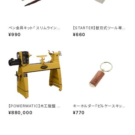
ペン金具キット「 スリムライン」
【STARTER】替刃式ツール専用
0.5mmシャープペンシル
替刃（R四角）
¥990
¥660
【POWERMATIC】木工旋盤 35
キーホルダー『ピルケースキッ
20C
ト』ネジ蓋式小物入れ
¥880,000
¥770