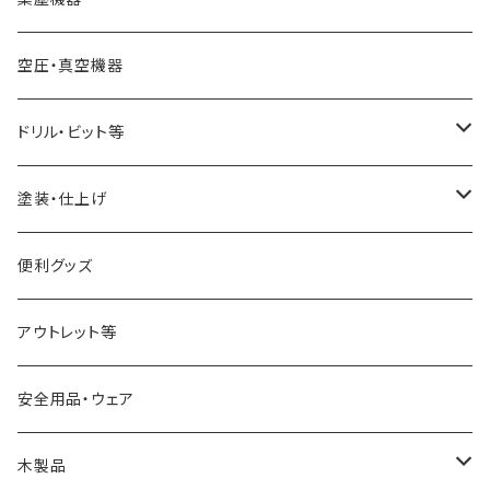
スクレーパー
幅6mm
ワークライト（照明
バンドソー本体
集塵機本体
空圧・真空機器
パーティングツール
幅13mm
球体治具
集塵機オプションパーツ
ドリル・ビット等
ラフィングガウジ
幅25mm
フォスナービット
塗装・仕上げ
JWBS15-3用
ストレートドリル
サンディング用品
便利グッズ
アウトレット等
安全用品・ウェア
木製品