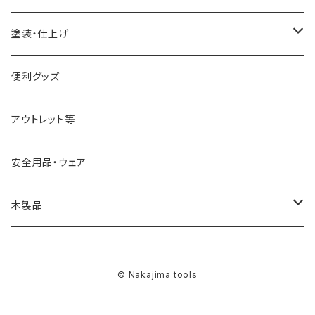
ラフィングガウジ
幅25mm
フォスナービット
塗装・仕上げ
JWBS15-3用
ストレートドリル
サンディング用品
便利グッズ
アウトレット等
安全用品・ウェア
木製品
燭台
© Nakajima tools
スツール