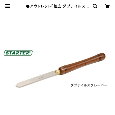
●アウトレット『幅広 ダブテイルスク
レーパー 31×6.5mm』【STARTE
R】ターニングツール ハイス鋼 旋盤用
刃物 ウッドターニング 訳あり | Nak
ajima tools