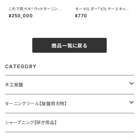
これで完ペキ！ウッドターニング
キーホルダー『ピルケースキッ
コンプリートセット 木工旋盤 1
ト』ネジ蓋式小物入れ
¥250,000
¥770
420VDA 木製ハンドル
商品一覧に戻る
CATEGORY
木工旋盤
旋盤オプションパーツ
ターニングツール【旋盤用刃物】
HSSツール
シャープニング【研ぎ用品】