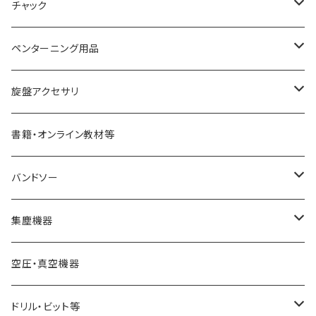
ACUTUS
替刃式ツール
チャック
NaCT
リングツール
4爪スクロールチャック
ペンターニング用品
STARTER
コアリングツール
真空チャッキング用品
ペン金具キット
旋盤アクセサリ
ディープボウルガウジ
ホローイングツール
ペンメイキングツール
センター類
書籍・オンライン教材等
シャロ―スピンドルガウジ
ハンドル
フェイスプレート
バンドソー
スキューチゼル・ビーダン
ドリル・コレットチャック
バンドソーブレード（帯鋸刃）
集塵機器
スクレーパー
幅6mm
ワークライト（照明
バンドソー本体
集塵機本体
空圧・真空機器
パーティングツール
幅13mm
球体治具
集塵機オプションパーツ
ドリル・ビット等