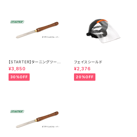
【STARTER】ターニングツール
フェイスシールド
『ダブテイルスクレーパー 25×
¥3,850
¥2,376
6.5mm 』ハイス鋼 旋盤用刃物
30%OFF
20%OFF