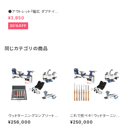
●アウトレット『幅広 ダブテイル
スクレーパー 31×6.5mm』【ST
¥3,850
ARTER】ターニングツール ハイ
ス鋼 旋盤用刃物 ウッドターニン
30%OFF
グ 訳あり
同じカテゴリの商品
ウッドターニングコンプリートセ
これで完ペキ！ウッドターニング
ット 木工旋盤1420VDA 脱
コンプリートセット 木工旋盤 1
¥256,000
¥250,000
着式ハンドル
420VDA 木製ハンドル