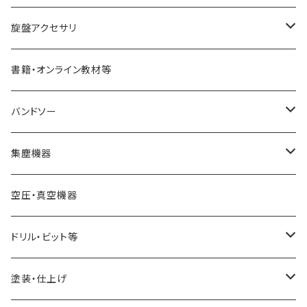
STARTER
コアリングツール
真空チャッキング用品
ペン金具キット
旋盤アクセサリ
ディープボウルガウジ
ホローイングツール
ペンメイキングツール
センター類
書籍・オンライン教材等
シャロ―スピンドルガウジ
ハンドル
フェイスプレート
バンドソー
スキューチゼル・ビーダン
ドリル・コレットチャック
バンドソーブレード（帯鋸刃）
集塵機器
スクレーパー
幅6mm
ワークライト（照明
バンドソー本体
集塵機本体
空圧・真空機器
パーティングツール
幅13mm
球体治具
集塵機オプションパーツ
ドリル・ビット等
ラフィングガウジ
幅25mm
フォスナービット
塗装・仕上げ