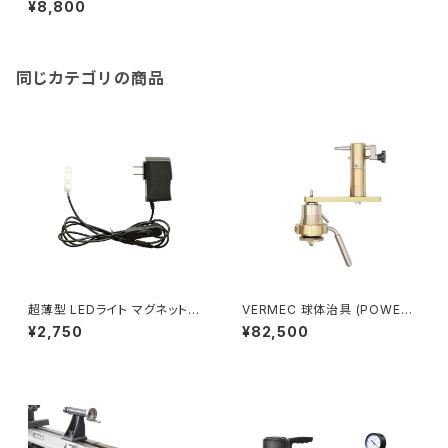
¥8,800
ACアダプタ＋2.6mコード LED
ライト
同じカテゴリの商品
超薄型 LEDライト マグネット付
VERMEC 球体治具 (POWER
き
MATIC3520C専用)
¥2,750
¥82,500