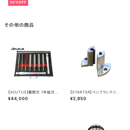
ス鋼 旋盤用刃物 ウッドターニン
30%OFF
グ 訳あり
その他の商品
【ACUTUS】着脱式 7本組刃物
【STARTER】ペンブランクジョ
＋2ハンドルセット
ー 100mmチャックV2用
¥44,000
¥3,850