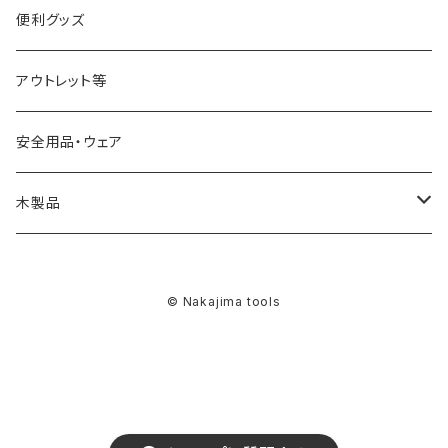
JWBS15-3用
ストレートドリル
サンディング用品
便利グッズ
アウトレット等
安全用品・ウェア
木製品
燭台
© Nakajima tools
スツール