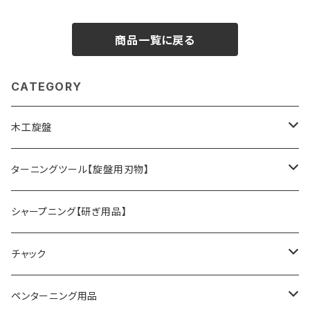
商品一覧に戻る
CATEGORY
木工旋盤
旋盤オプションパーツ
ターニングツール【旋盤用刃物】
HSSツール
シャープニング【研ぎ用品】
ACUTUS
替刃式ツール
チャック
NaCT
リングツール
4爪スクロールチャック
ペンターニング用品