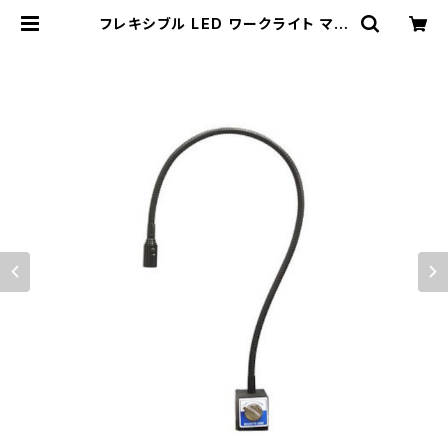
フレキシブル LED ワークライト マグ
ネット ベースタイプ 高輝度 ACアダ
プタ＋2.6mコード LEDライト | Na
kajima tools