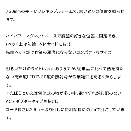
750mmの長〜いフレキシブルアームで、思い通りの位置を照らせ
ます。
ハイパワーマグネットベースで旋盤の好きな位置に固定でき、
(べッド上は勿論、本体サイドにも！)
先端ヘッド部は作業の邪魔にならないコンパクトなサイズ。
明るいだけのライトは沢山ありますが、従来品に比べて熱を持た
ない高輝度LEDで、30度の照射角が作業範囲を明るく照らしま
す。
またLEDといえば電池式の物が多い中、電池切れが心配のない
ACアダプタータイプを採用。
コード長さは2.6m＋取り回しに便利な長めの2mで別注していま
す。