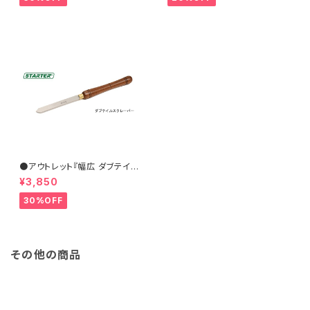
●アウトレット『幅広 ダブテイル
スクレーパー 31×6.5mm』【ST
¥3,850
ARTER】ターニングツール ハイ
ス鋼 旋盤用刃物 ウッドターニン
30%OFF
グ 訳あり
その他の商品