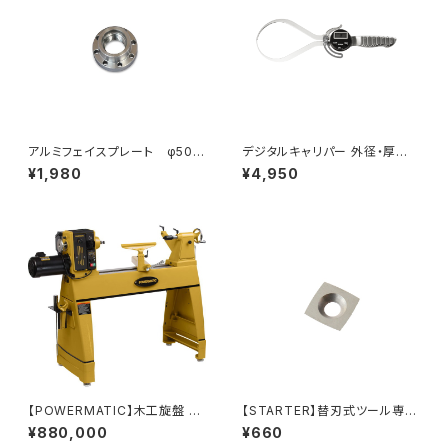
アルミフェイスプレート φ50m
デジタルキャリパー 外径・厚み
m 1"×8tpi
測定用
¥1,980
¥4,950
【POWERMATIC】木工旋盤 35
【STARTER】替刃式ツール専用
20C
替刃（R四角）
¥880,000
¥660