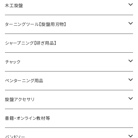
木工旋盤
旋盤オプションパーツ
ターニングツール【旋盤用刃物】
HSSツール
シャープニング【研ぎ用品】
ACUTUS
替刃式ツール
チャック
NaCT
リングツール
4爪スクロールチャック
ペンターニング用品
STARTER
コアリングツール
真空チャッキング用品
ペン金具キット
旋盤アクセサリ
ディープボウルガウジ
ホローイングツール
ペンメイキングツール
センター類
書籍・オンライン教材等
シャロ―スピンドルガウジ
ハンドル
フェイスプレート
バンドソー