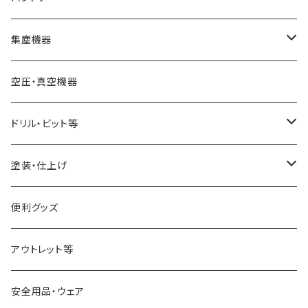
スキューチゼル・ビーダン
ドリル・コレットチャック
バンドソーブレード（帯鋸刃）
集塵機器
スクレーパー
幅6mm
ワークライト（照明
バンドソー本体
集塵機本体
空圧・真空機器
パーティングツール
幅13mm
球体治具
集塵機オプションパーツ
ドリル・ビット等
ラフィングガウジ
幅25mm
フォスナービット
塗装・仕上げ
JWBS15-3用
ストレートドリル
サンディング用品
便利グッズ
アウトレット等
安全用品・ウェア