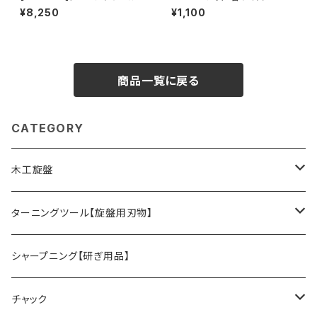
『12mm ボウルガウジ』ハイス鋼
¥8,250
¥1,100
旋盤用刃物 ディープボウルガウ
ジ
商品一覧に戻る
CATEGORY
木工旋盤
旋盤オプションパーツ
ターニングツール【旋盤用刃物】
HSSツール
シャープニング【研ぎ用品】
ACUTUS
替刃式ツール
チャック