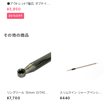
●アウトレット『幅広 ダブテイル
スクレーパー 31×6.5mm』【ST
¥3,850
ARTER】ターニングツール ハイ
ス鋼 旋盤用刃物 ウッドターニン
30%OFF
グ 訳あり
その他の商品
リングツール 10mm ロウ付け
スリムライン シャープペンシル
一体式
0.5mm【内部メカのみ】
¥7,700
¥440