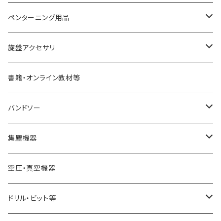
NaCT
リングツール
4爪スクロールチャック
ペンターニング用品
STARTER
コアリングツール
真空チャッキング用品
ペン金具キット
旋盤アクセサリ
ディープボウルガウジ
ホローイングツール
ペンメイキングツール
センター類
書籍・オンライン教材等
シャロ―スピンドルガウジ
ハンドル
フェイスプレート
バンドソー
スキューチゼル・ビーダン
ドリル・コレットチャック
バンドソーブレード（帯鋸刃）
集塵機器
スクレーパー
幅6mm
ワークライト（照明
バンドソー本体
集塵機本体
空圧・真空機器
パーティングツール
幅13mm
球体治具
集塵機オプションパーツ
ドリル・ビット等
ラフィングガウジ