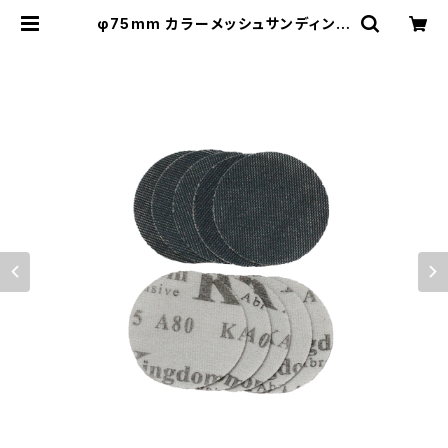
φ75mm カラーメッシュサンディング
ディスク 10枚セット 木工用 丸型サン
ドペーパー | Nakajima tools