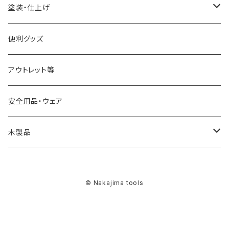
幅25mm
フォスナービット
塗装・仕上げ
JWBS15-3用
ストレートドリル
サンディング用品
便利グッズ
アウトレット等
安全用品・ウェア
木製品
燭台
© Nakajima tools
スツール