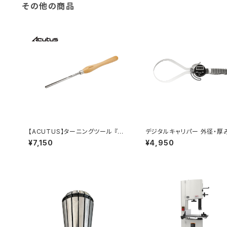
その他の商品
【ACUTUS】ターニングツール 『・1
デジタルキャリパー 外径・厚
2mm スピンドルガウジ 』ハイス鋼
用
¥7,150
¥4,950
旋盤用刃物