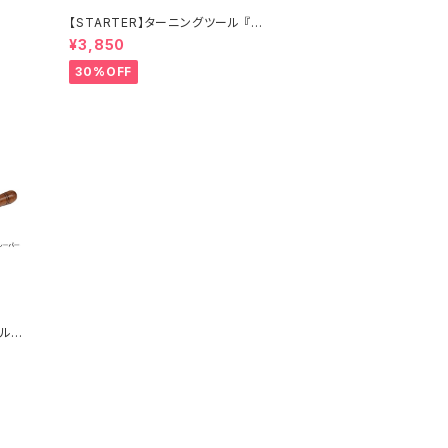
【STARTER】ターニングツール 『ダ
ブテイルスクレーパー 25×6.5mm
¥3,850
』ハイス鋼 旋盤用刃物
30%OFF
イルス
TART
鋼 旋
訳あり