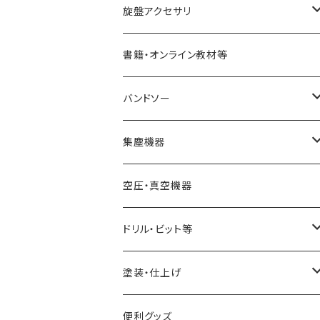
STARTER
コアリングツール
真空チャッキング用品
ペン金具キット
旋盤アクセサリ
ディープボウルガウジ
ホローイングツール
ペンメイキングツール
センター類
書籍・オンライン教材等
シャロ―スピンドルガウジ
ハンドル
フェイスプレート
バンドソー
スキューチゼル・ビーダン
ドリル・コレットチャック
バンドソーブレード（帯鋸刃）
集塵機器
スクレーパー
幅6mm
ワークライト（照明
バンドソー本体
集塵機本体
空圧・真空機器
パーティングツール
幅13mm
球体治具
集塵機オプションパーツ
ドリル・ビット等
ラフィングガウジ
幅25mm
フォスナービット
塗装・仕上げ
JWBS15-3用
ストレートドリル
サンディング用品
便利グッズ