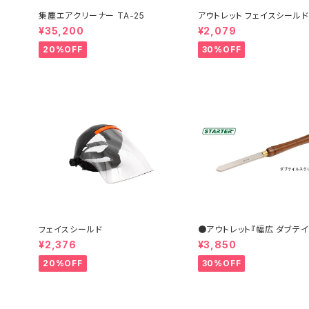
集塵エアクリーナー TA-25
アウトレット フェイスシールド
¥35,200
¥2,079
20%OFF
30%OFF
フェイスシールド
●アウトレット『幅広 ダブテ
クレーパー 31×6.5mm』【S
¥2,376
¥3,850
ER】ターニングツール ハイス
盤用刃物 ウッドターニング 
20%OFF
30%OFF