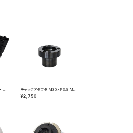
ー セッ
チャックアダプタ M30×P3.5 M3
ング用
3×P3.5
¥2,750