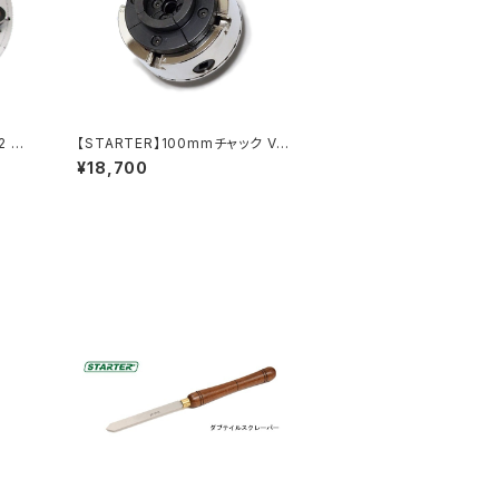
2 1
【STARTER】100mmチャック V2
木工旋盤用 1インチ×8tpi 1-1/4
¥18,700
インチ×8tpi（ボディ＋標準ジョー
＋アダプタ2種）