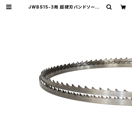
JWBS15-3用 超硬刃バンドソーブレ
ード 幅13mm×厚0.8×4tpi×3380
mm | Nakajima tools