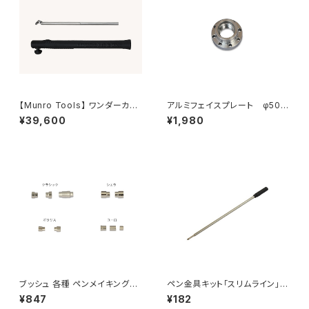
【Munro Tools】 ワンダーカッ
アルミフェイスプレート φ50m
ト10(ハンドル付き) ホローイン
m 1"×8tpi
¥39,600
¥1,980
グツール 深穴刳り
ブッシュ 各種 ペンメイキング用
ペン金具キット「スリムライン」
【シエラ用 ・ポラリス用 ・クラシ
「ユーロ」ボールペン用 替え芯
¥847
¥182
ック用 ・ユーロ用・ピルケース