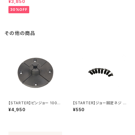
¥3,850
ARTER】ターニングツール ハイ
ス鋼 旋盤用刃物 ウッドターニン
30%OFF
グ 訳あり
その他の商品
【STARTER】ピンジョー 100m
【STARTER】ジョー固定ネジ 8
mチャックV2用
本セット V1用
¥4,950
¥550