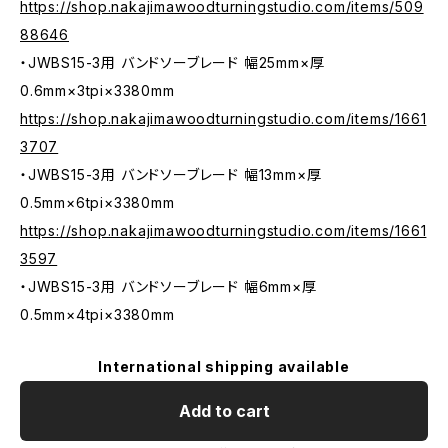
https://shop.nakajimawoodturningstudio.com/items/509
88646
・JWBS15-3用 バンドソーブレード 幅25mm×厚
0.6mm×3tpi×3380mm
https://shop.nakajimawoodturningstudio.com/items/1661
3707
・JWBS15-3用 バンドソーブレード 幅13mm×厚
0.5mm×6tpi×3380mm
https://shop.nakajimawoodturningstudio.com/items/1661
3597
・JWBS15-3用 バンドソーブレード 幅6mm×厚
0.5mm×4tpi×3380mm
International shipping available
Add to cart