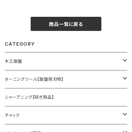
用・スリムライン用】
商品一覧に戻る
CATEGORY
木工旋盤
旋盤オプションパーツ
ターニングツール【旋盤用刃物】
HSSツール
シャープニング【研ぎ用品】
ACUTUS
替刃式ツール
チャック
NaCT