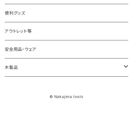
JWBS15-3用
ストレートドリル
サンディング用品
便利グッズ
アウトレット等
安全用品・ウェア
木製品
燭台
© Nakajima tools
スツール