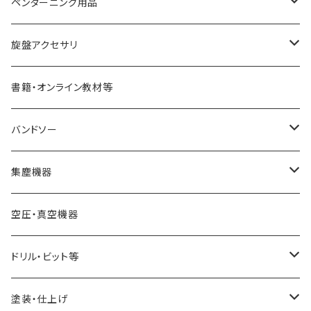
リングツール
4爪スクロールチャック
ペンターニング用品
STARTER
コアリングツール
真空チャッキング用品
ペン金具キット
旋盤アクセサリ
ディープボウルガウジ
ホローイングツール
ペンメイキングツール
センター類
書籍・オンライン教材等
シャロ―スピンドルガウジ
ハンドル
フェイスプレート
バンドソー
スキューチゼル・ビーダン
ドリル・コレットチャック
バンドソーブレード（帯鋸刃）
集塵機器
スクレーパー
幅6mm
ワークライト（照明
バンドソー本体
集塵機本体
空圧・真空機器
パーティングツール
幅13mm
球体治具
集塵機オプションパーツ
ドリル・ビット等
ラフィングガウジ
幅25mm
フォスナービット
塗装・仕上げ